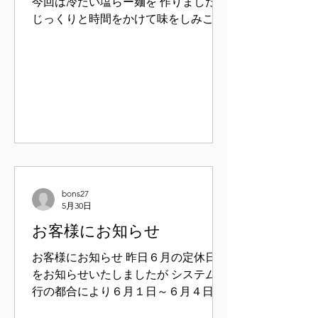
今回は冷たい塩らー麺を 作りました。
じっくりと時間をかけて味をしみこま
せた 若鶏のチャーシューはとてもジュ
ーシー。 白髪ねぎ、生姜、みょうが、
大葉をアクセントに トマトと胡瓜も添
えてみました。さっぱりと仕上がって
います。 ぜひ一度ご賞味ください。
６月５日販売開始予定
bons27
5月30日
お客様にお知らせ
お客様にお知らせ 昨日６月の定休日等
をお知らせいたしましたが システム移
行の都合により６月１日～６月４日ま
で お休みをさせて頂きます。 ６月５