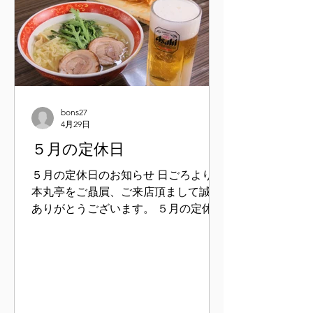
bons27
4月29日
５月の定休日
５月の定休日のお知らせ 日ごろより当
本丸亭をご贔屓、ご来店頂まして誠に
ありがとうございます。 ５月の定休日
のお休みは下記通りになります お間違
えないようにご来店ください。 ５
月 ７日 （木曜日） ５月
１２，１３、１４，１５日 （火、水、
木、金曜日） ５月１９，２０、２１日
（火、水、木曜日） ５月２６，２７、