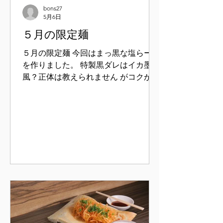
bons27
5月6日
５月の限定麺
５月の限定麺 今回はまっ黒な塩らー麺
を作りました。 特製黒ダレはイカ墨
風？正体は教えられません がコクがあ
りいつもの塩らー麺とはかなり違いま
す アクセントに焦がしネギを散らせて
あります この機会にぜひ一度ご賞味く
ださい ５月８日販売開始予定