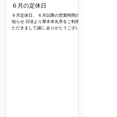
６月の定休日
６月定休日、 ６月以降の営業時間のお
知らせ 日頃より厚木本丸亭をご利用い
ただきまして誠に ありがとうございま
す。 前にお知らせをしましたように６
月より 営業スタイルが変更になります
毎週木曜日定休日（祝、祭日時変更
有） 営業時間が お昼の部 １１時よ
り１５時まで 夜の部 １８時より２
１時まで （いずれも麺、スープなくな
り次第終了） 又都合により臨時休業す
ることもあります ５月まで不規則な営
業時間、お休みなどでお客様には 大変
ご迷惑をおかけいたしましたが６月よ
り上記の営業時間 にてスタートを切り
たいと考えておりますので 今まで以上
にご贔屓、ご来店のほどよろしくお願
いいたします