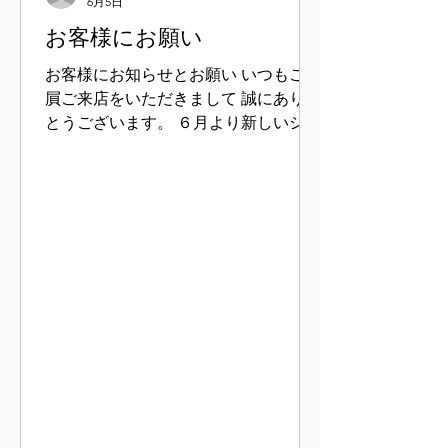
6月5日
お客様にお願い
お客様にお知らせとお願い いつもご贔
屓ご来店をいただきまして 誠にありが
とうございます。 ６月より新しいシス
テムにて営業を始ましたが大変申し訳
ありませんが しばらくの間QR決済が
使用できません。 お客様にはご不便を
おかけいたしますがそのほかのお支払
方での お支払いをご準備の上ご来店い
ただきますようお願いいたします
PAYPAY決済はご利用いただけます。
お手数をおかけいたしますがよろしく
お願いいたします