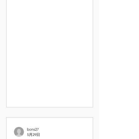
日より新しいシステム、営業内容にて
営業を 開始いたします。以降毎週木曜
日定休日に変更をし 営業時間も変わり
ますので今しばらくお待ちください
bons27
5月29日