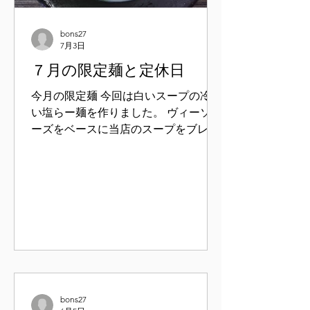
bons27
7月3日
７月の限定麺と定休日
今月の限定麺 今回は白いスープの冷た
い塩らー麺を作りました。 ヴィーソワ
ーズをベースに当店のスープをブレン
ドしてみました。 付け合わせのチャー
シューは丸鶏を１羽使い 牛肉、豚肉、
レバーなどをロールにしてみました。
アクセントに胡瓜、トマト、スナップ
エンドウをのせてあります。 ぜひ最後
の１滴までお召し上がり下さい ７月４
日販売開始予定 ７月も毎週木曜日定休
日で そのほかの日は営業しております
ご来店をお待ちいたしております
bons27