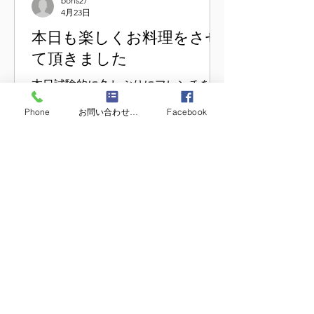
bons27
4月23日
本日も楽しくお料理をさせ
て頂きました
本日試験的に久しぶりにフレンチを作
らせていただきました。 オードブル
Phone
お問い合わせフォーム
Facebook
マイワシのレモン風味 真
鯛のカルパッチョ カブの
ミルクのコンポート スープ 冷製
グリンピースのスープ（画像なし） サ
ラダ マグロのタルタルコンソメ
寄せ お魚 鮎魚女の鱗焼き お
肉 エゾ鹿のロースト デザー
ト ガトーショコラとカラメルのム
ース（画像なし） でした。 皆様に大
厚木本丸亭のこだわり
変残念なお知らせです。 今回お料理を
作らせていただき私の目の具合が思っ
た以上に 悪く私の思うフランス料理を