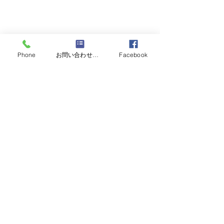
Phone
お問い合わせフォーム
Facebook
お客様にお願い
お客様にお知らせとお願い い
つもご贔屓ご来店をいただき
コメント
６月の限定麺
まして 誠にありがとうござい
ます。 ６月より新しいシステ
ムにて営業を始ましたが大変
コメントを追加…
申し訳ありませんが しばらく
の間QR決済が使用できませ
ん。 お客様にはご不便をおか