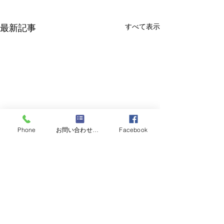
すべて表示
最新記事
Phone
お問い合わせフォーム
Facebook
お客様にお願い
お客様にお知らせとお願い い
つもご贔屓ご来店をいただき
コメント
６月の限定麺
まして 誠にありがとうござい