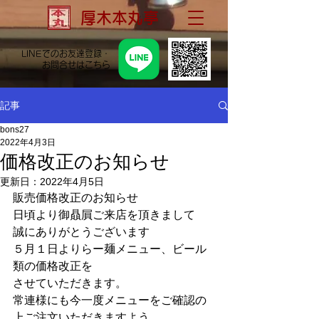
厚木本丸亭
LINEでのお友達登録・
お問合せはこちら
記事
bons27
2022年4月3日
価格改正のお知らせ
更新日：
2022年4月5日
販売価格改正のお知らせ
日頃より御贔屓ご来店を頂きまして
誠にありがとうございます
５月１日よりらー麺メニュー、ビール
類の価格改正を
させていただきます。
常連様にも今一度メニューをご確認の
上ご注文いただきますよう